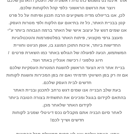
אתר אינטרנט משמש כתדמית ראשונית של העסק / הארגון שלכם
ויוצר את הרושם הראשוני כלפי קהל הלקוחות שלכם.
לכן, אנו בריזולט מדיה משקיעים הרבה תכנון ופיתוח על כל פרט
קטן בבניית האתר, כל זה בתיאום עם הלקוח ולפי מטרות העסק.
אנו שמים דגש על עיצוב אישי של האתר ברמה הגבוהה ביותר ע”י
מעצב גרפי מקצועי, פיתוח האתר בפלטפורמות והטכנולוגיות
החדישות ביותר, איכות התוכן המוצג בו, אופן הניווט וחוויית
המשתמש, הנעה לפעולה של הגולש באתר כמו השארת פרטים /
חיוג טלפוני / רכישה אונליין באתר ועוד.
בניית אתר היא הצעד הראשון להשגת המטרות העסקיות שלכם
אם זה רק בפן השיווקי תדמיתי ואם זה בפן המכירות והשגת לקוחות
חדשים לבית העסק שלכם.
בעת שלב הבנייה אנו שמים דגש נרחב לתכנון ובניית האתר
בהתאם לקידום בגוגל ומכינים את התשתית בצורה הטובה ביותר
לקידום האתר שלאחר מכן.
לאחר סיום הבניה אתם מקבלים נכס דיגיטלי שמניב לקוחות
חדשים ושייך לכם!