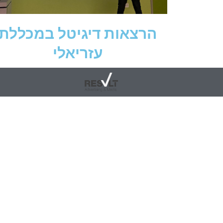
הרצאות דיגיטל במכללת
עזריאלי
רובוט לאינסטגרם | בוט לאינסטגרם | רובוט לטיקטוק | עוקבים לאינסטגרם